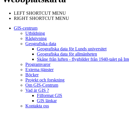
LEFT SHORTCUT MENU
RIGHT SHORTCUT MENU
GIS-centrum
Utbildning
Rådgivning
Geografiska data
Geografiska data för Lunds universitet
Geografiska data för allmänheten
Skåne från luften - flygbilder från 1940-talet på Int
Programvaror
Externa tjänster
Böcker
Projekt och forskning
Om GIS-Centrum
Vad är GIS ?
Filformat GIS
GIS länkar
Kontakta oss