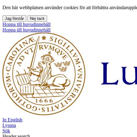
Den här webbplatsen använder cookies för att förbättra användarupple
Jag förstår
Nej tack
Hoppa till huvudinnehåll
Hoppa till huvudinnehåll
In English
Lyssna
Sök
Header search